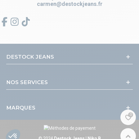
carmen@destockjeans.fr
DESTOCK JEANS
NOS SERVICES
MARQUES
0
© 2024
Destock Jeans
|
Niko B