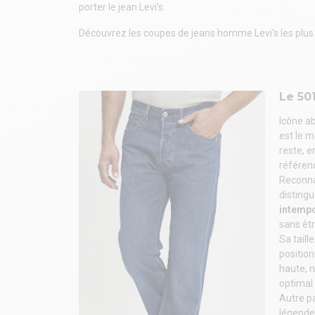
porter le jean Levi’s.
Découvrez les coupes de jeans homme Levi's les plu
Le 501
Icône a
est le m
reste, e
référenc
Reconnai
disting
intemp
sans êtr
Sa taill
position
haute, n
optimal 
Autre pa
légende