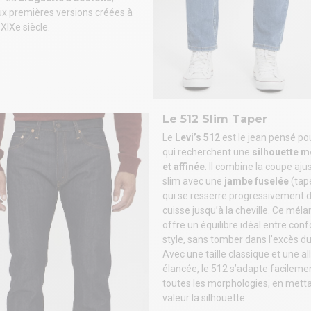
ux premières versions créées à
u XIXe siècle.
Le 512 Slim Taper
Le
Levi’s 512
est le jean pensé po
qui recherchent une
silhouette 
et affinée
. Il combine la coupe aju
slim avec une
jambe fuselée
(tap
qui se resserre progressivement d
cuisse jusqu’à la cheville. Ce mél
offre un équilibre idéal entre conf
style, sans tomber dans l’excès du
Avec une taille classique et une al
élancée, le 512 s’adapte facileme
toutes les morphologies, en mett
valeur la silhouette.