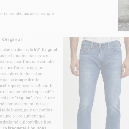
s emblématiques de la marque !
 Original
bsolue du denim, le
501 Original
odèle fondateur de Levi’s et
ncore aujourd’hui, une véritable
e dans l’univers du jean.
ssable entre tous, il se
ue par sa
coupe droite
orelle
qui épouse la silhouette
e ni trop ample ni trop ajustée.
e est dite
“regular”
, c’est-à-dire
née naturellement : ni taille
i taille basse, pour un confort
et une allure authentique.
rticularité qui contribue à sa
 : sa
braguette à boutons
,