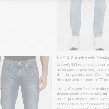
Le 551 Z Authentic Strai
Le
Levi’s 551
est une coupe qui r
hommage aux premiers jeans Levi
d’une
braguette zippée
. C’est d’a
de là que vient son nom : le "Z" de
Il s’agit d’un jean à
coupe droite e
décontractée
, avec une taille
mi-
un peu plus ample au niveau des
et des cuisses que les modèles sl