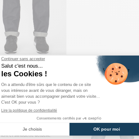
2 Taper
s 502
est l’un des modèles les plus
ents de la marque. Avec sa coupe
 au niveau des cuisses
et sa
légèrement
fusélée (tapered)
, il
nfort et modernité.
le qu’un slim mais plus ajusté
raight classique, il se positionne
e jean idéal pour ceux qui
ent un équilibre entre liberté de
nt et silhouette actuelle.