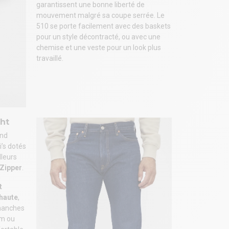
garantissent une bonne liberté de
mouvement malgré sa coupe serrée. Le
510 se porte facilement avec des baskets
pour un style décontracté, ou avec une
chemise et une veste pour un look plus
travaillé.
ght
end
’s dotés
illeurs
Zipper
.
t
haute
,
 hanches
im ou