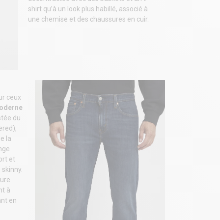
shirt qu’à un look plus habillé, associé à
une chemise et des chaussures en cuir.
ur ceux
moderne
stée du
ered),
e la
ange
ort et
 skinny.
lure
nt à
ant en