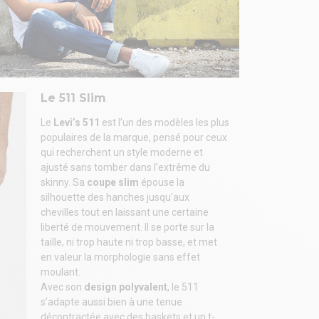
Le 511 Slim
Le
Levi’s 511
est l’un des modèles les plus
populaires de la marque, pensé pour ceux
qui recherchent un style moderne et
ajusté sans tomber dans l’extrême du
skinny. Sa
coupe slim
épouse la
silhouette des hanches jusqu’aux
chevilles tout en laissant une certaine
liberté de mouvement. Il se porte sur la
taille, ni trop haute ni trop basse, et met
en valeur la morphologie sans effet
moulant.
Avec son
design polyvalent
, le 511
s’adapte aussi bien à une tenue
décontractée avec des baskets et un t-