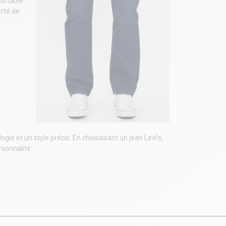
fortable
erté de
.
 et un style précis. En choisissant un jean Levi’s,
sonnalité.