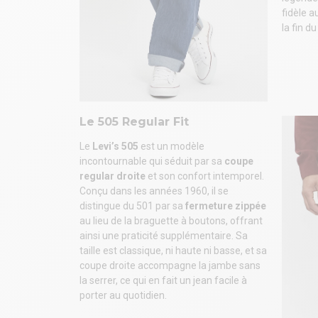
fidèle a
la fin d
Le 505 Regular Fit
Le
Levi’s 505
est un modèle
incontournable qui séduit par sa
coupe
regular droite
et son confort intemporel.
Conçu dans les années 1960, il se
distingue du 501 par sa
fermeture zippée
au lieu de la braguette à boutons, offrant
ainsi une praticité supplémentaire. Sa
taille est classique, ni haute ni basse, et sa
coupe droite accompagne la jambe sans
la serrer, ce qui en fait un jean facile à
porter au quotidien.