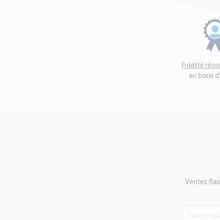
Fidélité ré
en bons d
Ventes flas