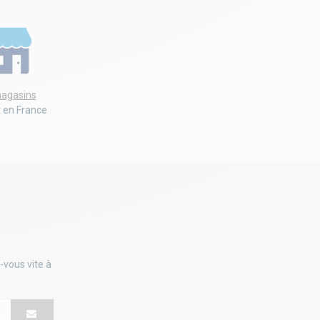
agasins
t en France
-vous vite à