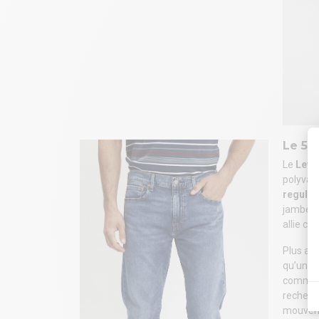
Le 50
Le
Levi’
polyval
regular
jambe 
allie co
Plus amp
qu’un st
comme l
recherch
mouveme