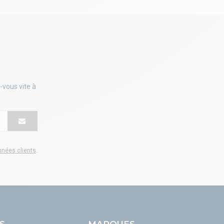
-vous vite à
onnées clients
.
S
MARQUES