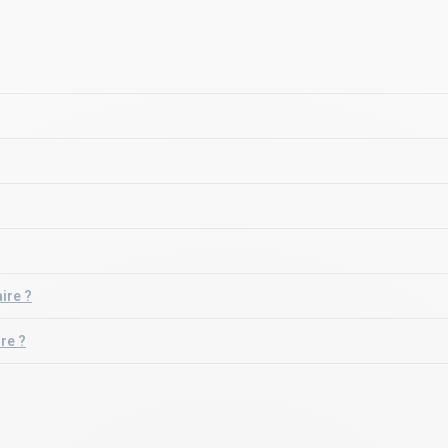
aire ?
re ?