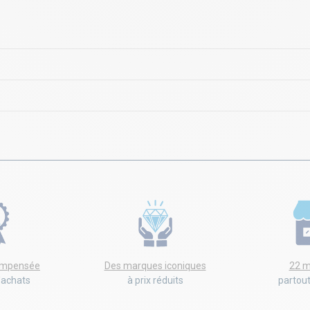
compensée
Des marques iconiques
22 m
'achats
à prix réduits
partou