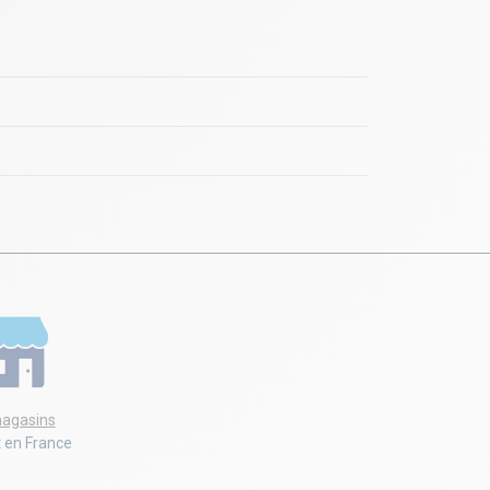
agasins
t en France