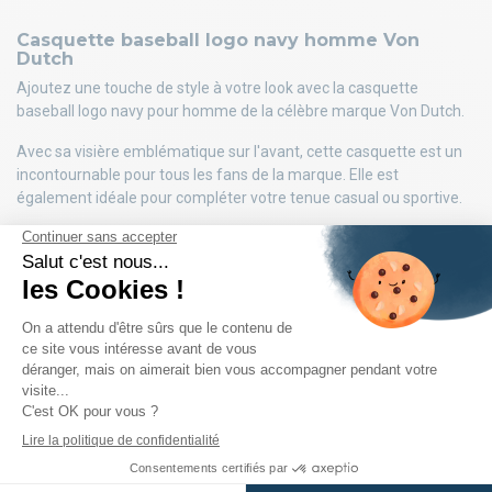
Casquette baseball logo navy homme Von
Dutch
Ajoutez une touche de style à votre look avec la casquette
baseball logo navy pour homme de la célèbre marque Von Dutch.
Avec sa visière emblématique sur l'avant, cette casquette est un
incontournable pour tous les fans de la marque. Elle est
également idéale pour compléter votre tenue casual ou sportive.
La couronne légère et aérée de cette casquette offre un confort
optimal tout en vous protégeant du soleil. Parfait pour les journées
ensoleillées !
Ajustez facilement la taille à l'arrière grâce à la fermeture
snapback. Vous n'aurez plus à vous soucier de trouver la bonne
taille, cette casquette convient à toutes les tailles de tour de tête.
La partie avant de la casquette est en 50% coton et 50% polyester,
tandis que l'arrière est entièrement en polyester pour une
meilleure respirabilité.