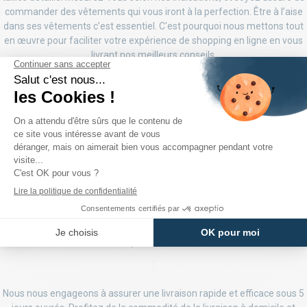
commander des vêtements qui vous iront à la perfection. Être à l’aise
dans ses vêtements c’est essentiel. C'est pourquoi nous mettons tout
en œuvre pour faciliter votre expérience de shopping en ligne en vous
livrant nos meilleurs conseils.
Comment Commander chez
Destock Jeans ? C’est
simple et rapide
Passer une commande chez Destock Jeans est un jeu d'enfant.
Ajoutez simplement les articles de votre choix à votre panier, suivez les
étapes simples de notre processus de commande et choisissez parmi
nos options de paiement sécurisées. Notre site convivial vous garantit
une expérience de shopping en ligne fluide et sécurisée.
Livraison Rapide et Retours Faciles
Nous nous engageons à assurer une livraison rapide et efficace sous 5