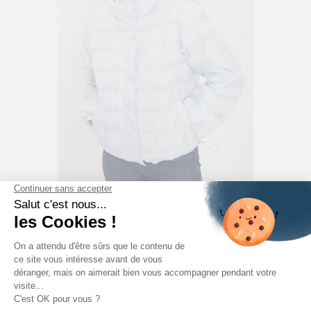
LEVI'S
Doudoune Courte