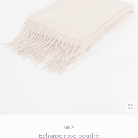
ONLY
Echarpe rose poudré