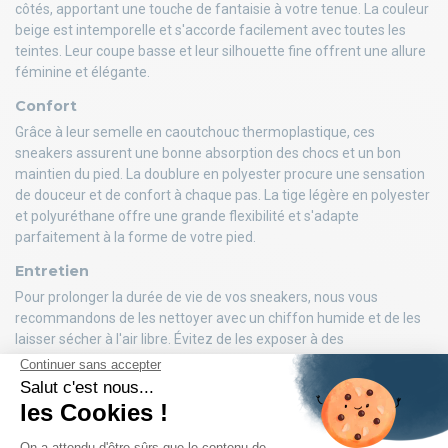
côtés, apportant une touche de fantaisie à votre tenue. La couleur
beige est intemporelle et s'accorde facilement avec toutes les
teintes. Leur coupe basse et leur silhouette fine offrent une allure
féminine et élégante.
Confort
Grâce à leur semelle en caoutchouc thermoplastique, ces
sneakers assurent une bonne absorption des chocs et un bon
maintien du pied. La doublure en polyester procure une sensation
de douceur et de confort à chaque pas. La tige légère en polyester
et polyuréthane offre une grande flexibilité et s'adapte
parfaitement à la forme de votre pied.
Entretien
Pour prolonger la durée de vie de vos sneakers, nous vous
recommandons de les nettoyer avec un chiffon humide et de les
laisser sécher à l'air libre. Évitez de les exposer à des
températures élevées ou à l'humidité.
Disponibilité et tailles
Ces sneakers beige bandes léopard pour femme Only sont
disponibles dans toutes les tailles, du 36 au 41. Choisissez la vôtre