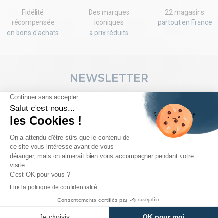
Fidélité
Des marques
22 magasins
récompensée
iconiques
partout en France
en bons d'achats
à prix réduits
NEWSLETTER
Ventes flash, codes promo, nouveaux arrivages... rien ne vous
échappera! Inscrivez-vous vite à notre newsletter pour recevoir
votre code!
J'accepte les
conditions générales de vente
et les
conditions sur la
confidentialité des données clients
.