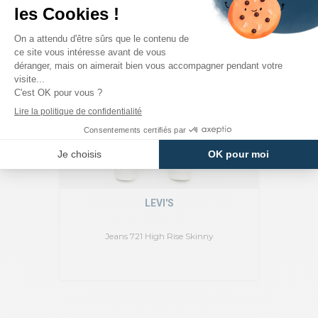
LEVI'S
Jeans 721 High Rise Skinny