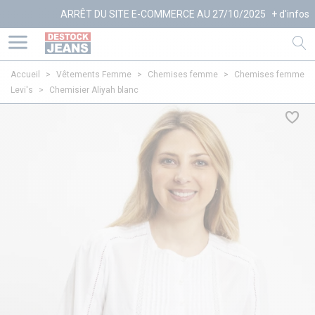
ARRÊT DU SITE E-COMMERCE AU 27/10/2025
+ d'infos
Accueil
>
Vêtements Femme
>
Chemises femme
>
Chemises femme
Levi's
>
Chemisier Aliyah blanc