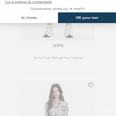
LEVI'S
Jeans Droit Ribcage Ank Tailored