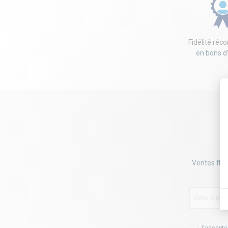
Fidélité ré
en bons d
Ventes flas
J'accepte