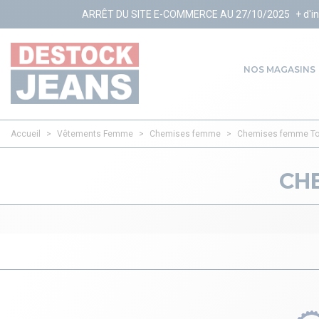
ARRÊT DU SITE E-COMMERCE AU 27/10/2025
+ d'infos
NOS MAGASINS
Accueil
>
Vêtements Femme
>
Chemises femme
>
Chemises femme Tom
CH