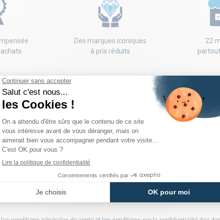
compensée
Des marques iconiques
22 m
'achats
à prix réduits
partou
NEWSLETTER
h, codes promo, nouveaux arrivages... rien ne vous échappera! Inscrivez
notre newsletter pour recevoir votre code!
 les
conditions générales de vente
et les
conditions sur la confidentialité des d