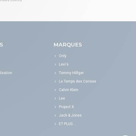
S
MARQUES
Only
Levi's
isation
Tommy Hilfiger
Le Temps des Cerises
Calvin Klein
Lee
Project X
Jack & Jones
ET PLUS ...