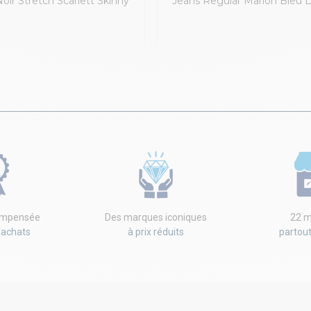
oir Stretch Scarlett Skinny
Jeans Regular Marion Bleu 
compensée
Des marques iconiques
22 m
'achats
à prix réduits
partou