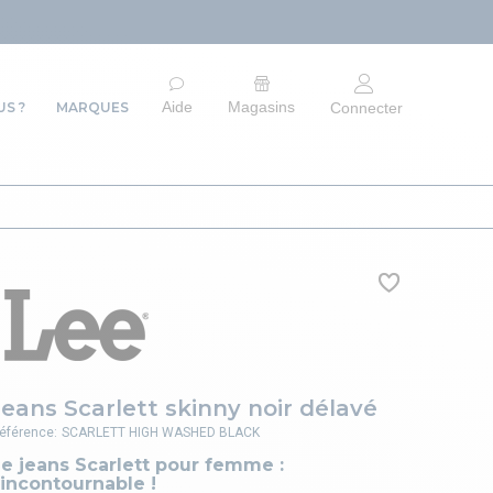
ARRÊT DU SI
Aide
Magasins
S ?
MARQUES
Connecter
Jeans Scarlett skinny noir délavé
éférence:
SCARLETT HIGH WASHED BLACK
e jeans Scarlett pour femme :
'incontournable !