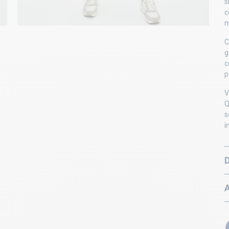
s
c
m
C
g
c
p
V
Q
s
i