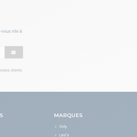
-vous vite à
onnées clients
.
S
MARQUES
Only
Levi's