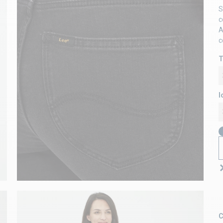
S
c
A
c
T
l
C