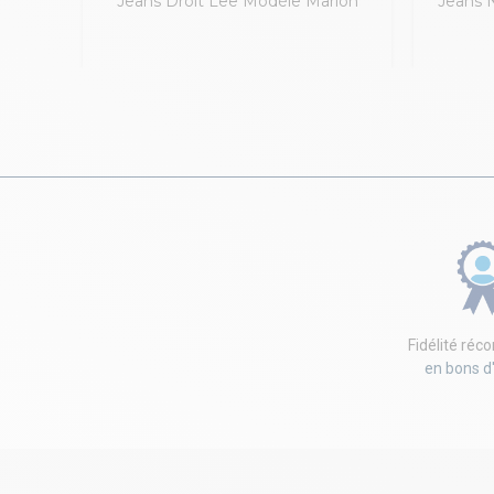
Denim
Jeans Droit Lee Modèle Marion
Jeans N
Fidélité ré
en bons d