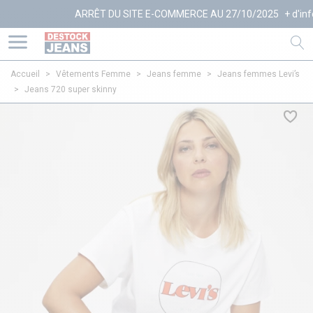
ARRÊT DU SITE E-COMMERCE AU 27/10/2025
+ d'infos
Accueil
>
Vêtements Femme
>
Jeans femme
>
Jeans femmes Levi’s
>
Jeans 720 super skinny