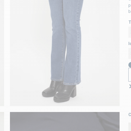
p
b
T
l
C