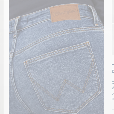
C
W
p
b