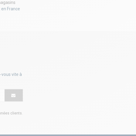
agasins
t en France
-vous vite à
onnées clients
.