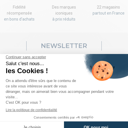
Fidélité
Des marques
22 magasins
récompensée
iconiques
partout en France
en bons d'achats
à prix réduits
NEWSLETTER
Ventes flash, codes promo, nouveaux arrivages... rien ne vous
échappera! Inscrivez-vous vite à notre newsletter pour recevoir
votre code!
J'accepte les
conditions générales de vente
et les
conditions sur la
confidentialité des données clients
.