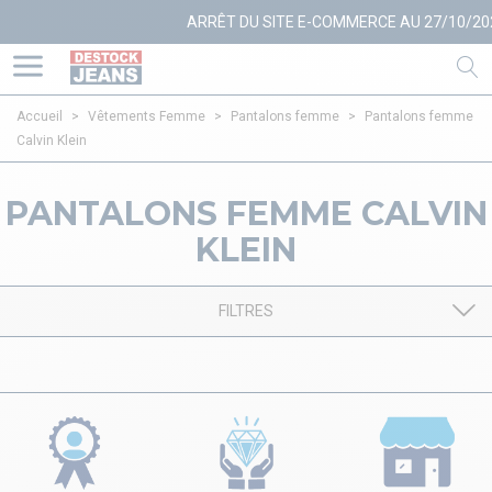
ARRÊT DU SITE E-COMMERCE AU 27/10/202
Accueil
>
Vêtements Femme
>
Pantalons femme
>
Pantalons femme
Calvin Klein
PANTALONS FEMME CALVIN
KLEIN
FILTRES