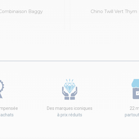
Combinaison Baggy
Chino Twill Vert Thym
compensée
Des marques iconiques
22 m
'achats
à prix réduits
partou