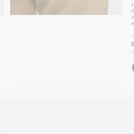
s
d
o
e