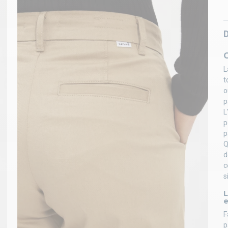
L
t
o
p
L
p
p
Q
d
c
s
L
e
F
p