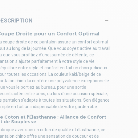
DESCRIPTION
Coupe Droite pour un Confort Optimal
a coupe droite de ce pantalon assure un confort optimal
out au long de la journée. Que vous soyez active au travail
u que vous profitiez d'une journée de détente, ce
antalon s'ajuste parfaitement à votre style de vie.
'équilibre entre style et confort en fait un choix judicieux
our toutes les occasions. La couleur kaki/beige de ce
antalon chino lui confère une polyvalence exceptionnelle.
ue vous le portiez au bureau, pour une sortie
écontractée entre amis, ou lors d'une occasion spéciale,
e pantalon s'adapte à toutes les situations. Son élégance
imple en fait un indispensable de votre garde-robe.
e Coton et l'Élasthanne : Alliance de Confort
t de Souplesse
abriqué avec soin en coton de qualité et élasthanne, ce
antalon chino offre une sensation de douceur et de