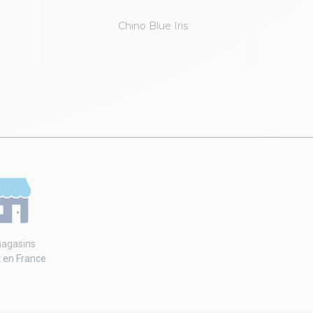
Chino Blue Iris
Es
agasins
t en France