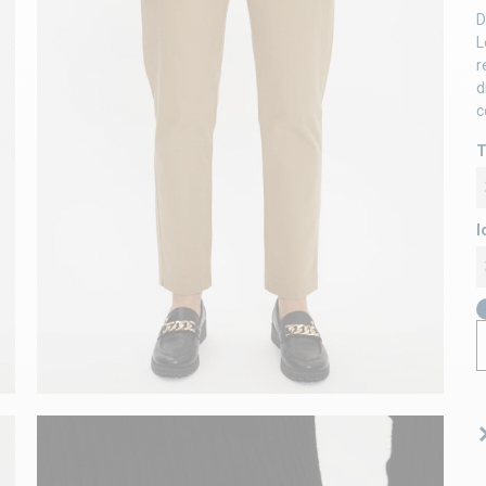
D
L
r
d
c
T
l