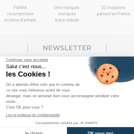
Fidélité
Des marques
22 magasins
récompensée
iconiques
partout en France
en bons d'achats
à prix réduits
NEWSLETTER
Ventes flash, codes promo, nouveaux arrivages... rien ne vous
échappera! Inscrivez-vous vite à notre newsletter pour recevoir
votre code!
J'accepte les
conditions générales de vente
et les
conditions sur la
confidentialité des données clients
.