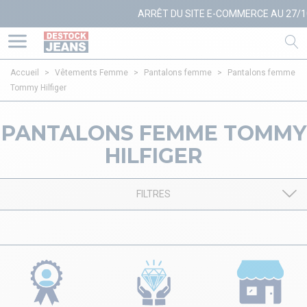
ARRÊT DU SITE E-COMMERCE AU 27/10
Accueil
>
Vêtements Femme
>
Pantalons femme
>
Pantalons femme
Tommy Hilfiger
PANTALONS FEMME TOMMY
HILFIGER
FILTRES