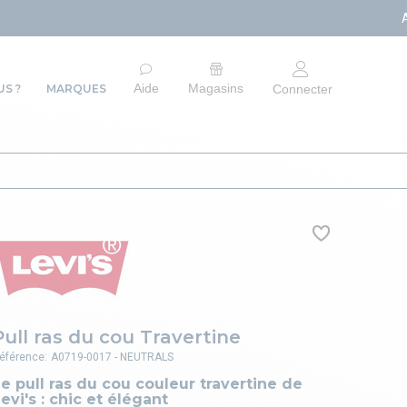
ARRÊT DU SITE E-C
Aide
Magasins
S ?
MARQUES
Connecter
Pull ras du cou Travertine
éférence:
A0719-0017 - NEUTRALS
e pull ras du cou couleur travertine de
evi's : chic et élégant