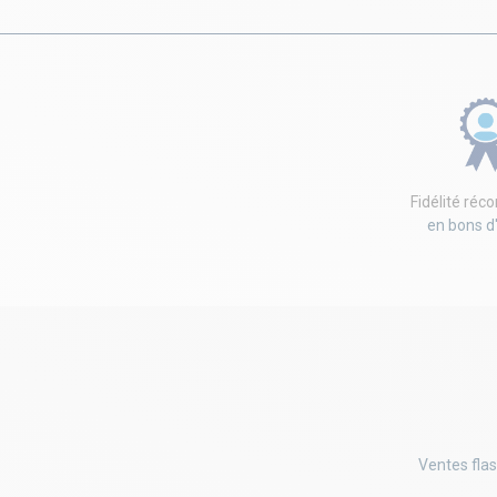
Fidélité ré
en bons d
Ventes flas