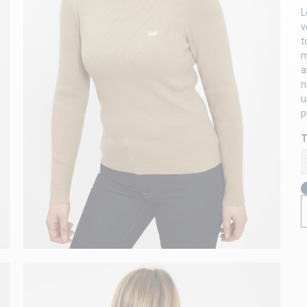
L
v
t
m
a
n
u
p
T