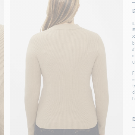
L
p
S
b
s
s
u
F
e
t
d
h