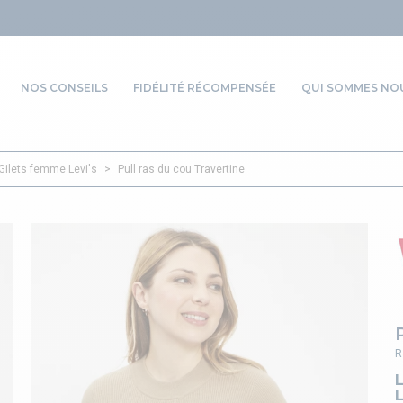
NOS CONSEILS
FIDÉLITÉ RÉCOMPENSÉE
QUI SOMMES NOU
 Gilets femme Levi's
>
Pull ras du cou Travertine
R
L
L