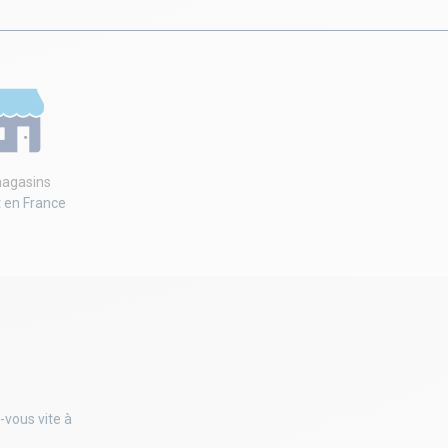
agasins
t en France
-vous vite à