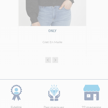
ONLY
Gilet En Maille
Fidélité
Des marques
22 magasins