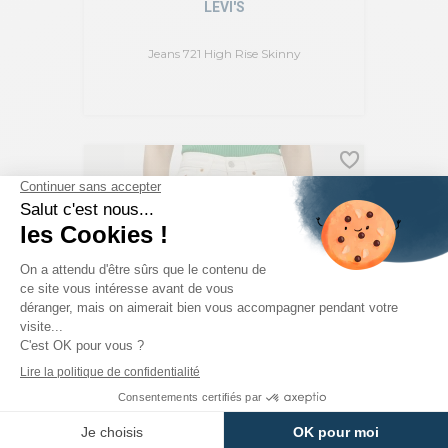
LEVI'S
Jeans 721 High Rise Skinny