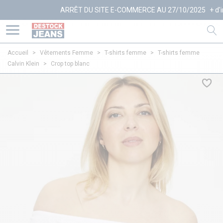
ARRÊT DU SITE E-COMMERCE AU 27/10/2025
+ d'infos
Accueil
>
Vêtements Femme
>
T-shirts femme
>
T-shirts femme
Calvin Klein
>
Crop top blanc