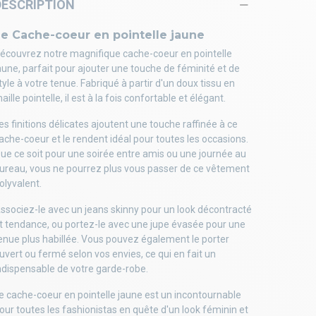
DESCRIPTION
Le Cache-coeur en pointelle jaune
écouvrez notre magnifique cache-coeur en pointelle
aune, parfait pour ajouter une touche de féminité et de
tyle à votre tenue. Fabriqué à partir d'un doux tissu en
aille pointelle, il est à la fois confortable et élégant.
es finitions délicates ajoutent une touche raffinée à ce
ache-coeur et le rendent idéal pour toutes les occasions.
ue ce soit pour une soirée entre amis ou une journée au
ureau, vous ne pourrez plus vous passer de ce vêtement
olyvalent.
ssociez-le avec un jeans skinny pour un look décontracté
t tendance, ou portez-le avec une jupe évasée pour une
enue plus habillée. Vous pouvez également le porter
uvert ou fermé selon vos envies, ce qui en fait un
ndispensable de votre garde-robe.
e cache-coeur en pointelle jaune est un incontournable
our toutes les fashionistas en quête d'un look féminin et