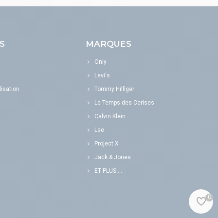
S
MARQUES
Only
Levi's
isation
Tommy Hilfiger
Le Temps des Cerises
Calvin Klein
Lee
Project X
Jack & Jones
ET PLUS ...
0