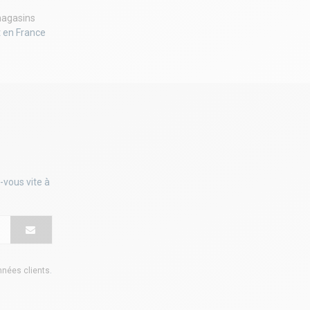
agasins
t en France
-vous vite à
onnées clients
.