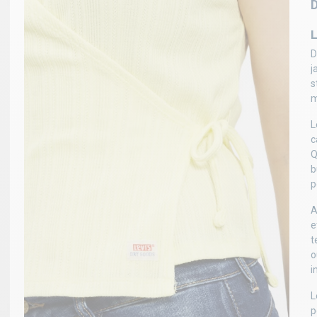
D
j
s
m
L
c
Q
b
p
A
e
t
o
i
L
p