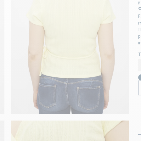
c
F
m
f
p
i
T