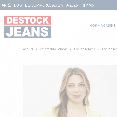
 E-COMMERCE AU 27/10/2025
+ d'infos
NOS MAGASINS
Accueil
>
Vêtements Femme
>
T-shirts femme
>
T-shirts f