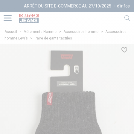
ARRÊT DU SITE E-COMMERCE AU 27/10/2025
+ d'infos
Accueil
>
Vêtements Homme
>
Accessoires homme
>
Accessoires
homme Levi's
>
Paire de gants tactiles