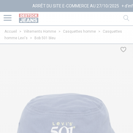
ARRÊT DU SITE E-COMMERCE AU 27/10/2025
+ d'infos
Accueil
>
Vêtements Homme
>
Casquettes homme
>
Casquettes
homme Levi's
>
Bob 501 bleu