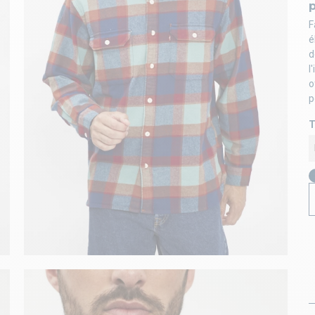
F
é
d
l
o
p
T