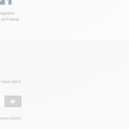
agasins
t en France
-vous vite à
onnées clients
.