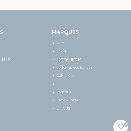
S
MARQUES
Only
Levi's
isation
Tommy Hilfiger
Le Temps des Cerises
Calvin Klein
Lee
Project X
Jack & Jones
ET PLUS ...
0