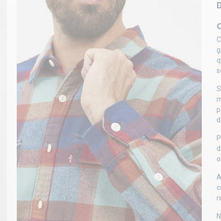
C
g
q
s
S
m
p
d
P
d
o
A
c
r
N