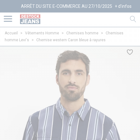
ARRÊT DU SITE E-COMMERCE AU 27/10/2025
+ d'infos
Accueil
>
Vêtements Homme
>
Chemises homme
>
Chemises
homme Levi's
>
Chemise western Caron bleue à rayures