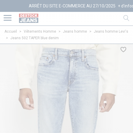
ARRÊT DU SITE E-COMMERCE AU 27/10/2025
+ d'infos
Accueil
>
Vêtements Homme
>
Jeans homme
>
Jeans homme Levi's
>
Jeans 502 TAPER blue denim