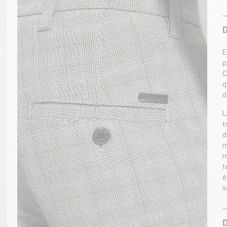
E
p
C
q
d
L
t
d
m
m
t
é
s