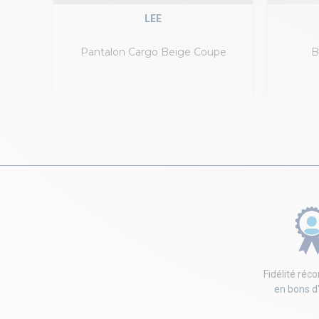
LEE
 Olive
Pantalon Cargo Beige Coupe
B
Décontractée Wyoming
Fidélité ré
en bons d