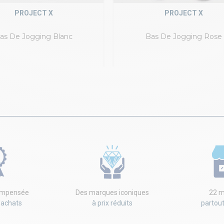
PROJECT X
PROJECT X
as De Jogging Blanc
Bas De Jogging Rose
compensée
Des marques iconiques
22 m
'achats
à prix réduits
partou