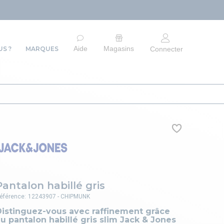
ARRÊT DU S
Aide
Magasins
S ?
MARQUES
Connecter
Pantalon habillé gris
éférence:
12243907 - CHIPMUNK
Distinguez-vous avec raffinement grâce
u pantalon habillé gris slim Jack & Jones