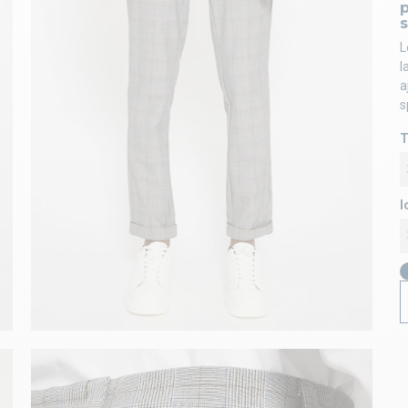
L
l
a
s
T
l