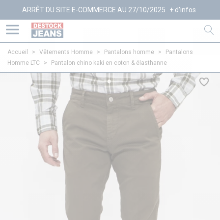
RRÊT DU SITE E-COMMERCE AU 27/10/2025
+ d'infos
Accueil
>
Vêtements Homme
>
Pantalons homme
>
Pantalons
Homme LTC
>
Pantalon chino kaki en coton & élasthanne