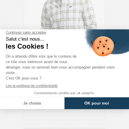
LEE
Chemise À Carreaux Écru/olive