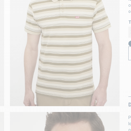
c
o
T
P
l
c