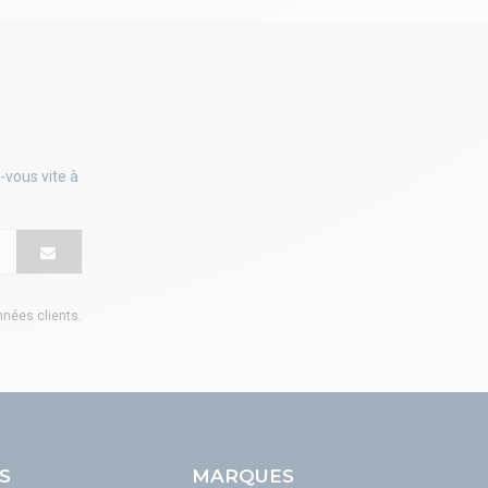
-vous vite à
onnées clients
.
S
MARQUES