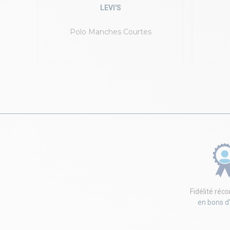
LEVI'S
gby
Polo Manches Courtes
Fidélité ré
en bons d