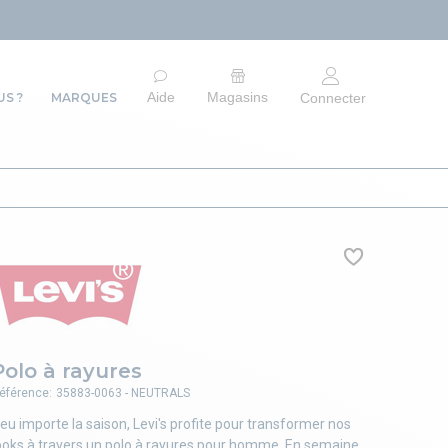
ARRÊT DU S
Aide
Magasins
S ?
MARQUES
Connecter
Polo à rayures
éférence:
35883-0063 - NEUTRALS
eu importe la saison, Levi's profite pour transformer nos
ooks à travers un polo à rayures pour homme. En semaine