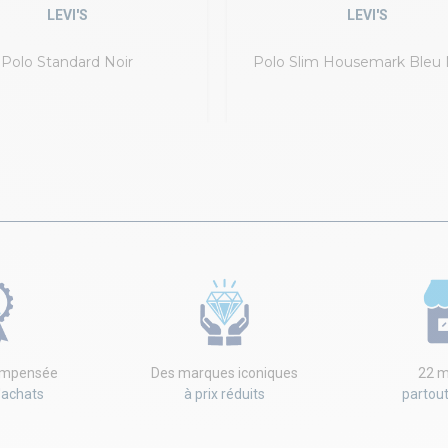
LEVI'S
LEVI'S
Polo Standard Noir
Polo Slim Housemark Bleu
compensée
Des marques iconiques
22 m
'achats
à prix réduits
partou