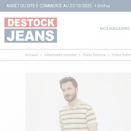
ITE E-COMMERCE AU 27/10/2025
+ d'infos
NOS MAGASINS
Accueil
>
Vêtements Homme
>
Polos homme
>
Polos homm