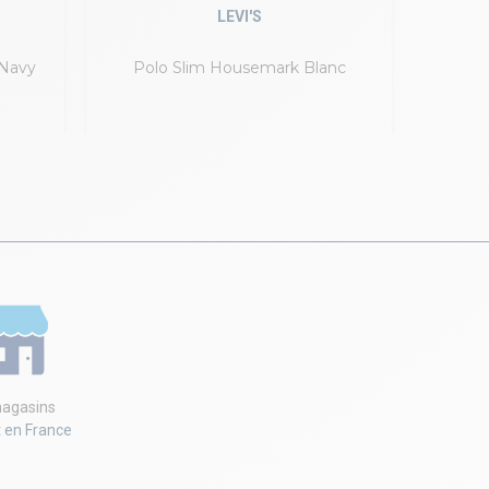
LEVI'S
 Navy
Polo Slim Housemark Blanc
Polo 
agasins
t en France