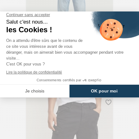
G-STAR RAW
Jeans Type 49 Relaxed Straight