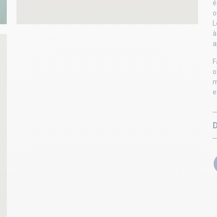
é
o
L
à
a
F
o
m
e