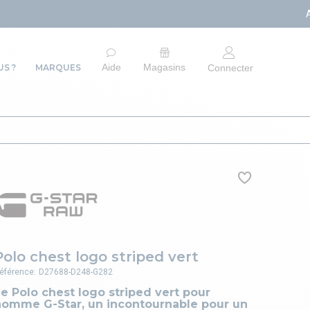
ARRÊT DU SITE E-COM
Aide
Magasins
S ?
MARQUES
Connecter
Polo chest logo striped vert
éférence:
D27688-D248-G282
e Polo chest logo striped vert pour
homme G-Star, un incontournable pour un