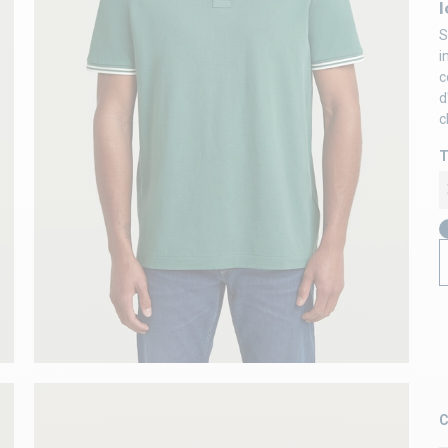
l
S
i
c
d
c
T
C