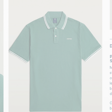
S
M
s
c
l
b
d
C
b