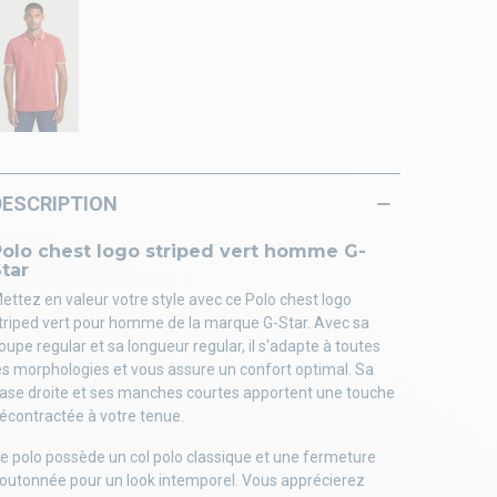
DESCRIPTION
Polo chest logo striped vert homme G-
tar
ettez en valeur votre style avec ce Polo chest logo
triped vert pour homme de la marque G-Star. Avec sa
oupe regular et sa longueur regular, il s'adapte à toutes
es morphologies et vous assure un confort optimal. Sa
ase droite et ses manches courtes apportent une touche
écontractée à votre tenue.
e polo possède un col polo classique et une fermeture
outonnée pour un look intemporel. Vous apprécierez