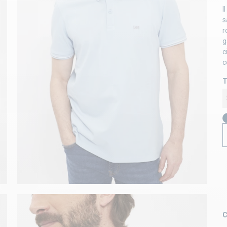
I
s
r
g
c
c
T
C