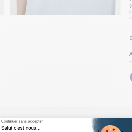
g
p
u