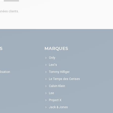
onnées clients
.
S
MARQUES
Only
Levi's
isation
Tommy Hilfiger
Le Temps des Cerises
Calvin Klein
Lee
Project X
Jack & Jones