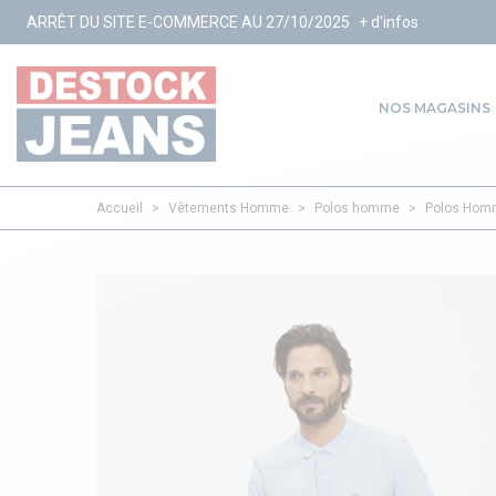
ITE E-COMMERCE AU 27/10/2025
+ d'infos
NOS MAGASINS
Accueil
>
Vêtements Homme
>
Polos homme
>
Polos Hom