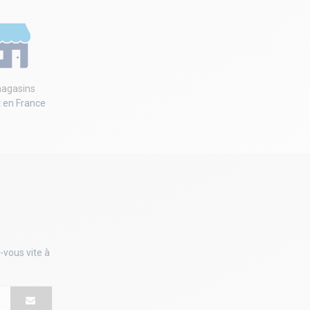
agasins
t en France
-vous vite à