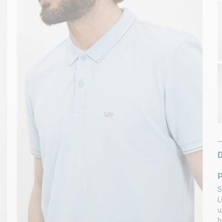
S
L
u
b