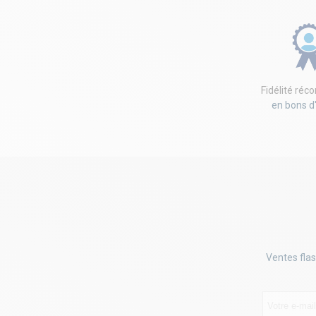
Fidélité ré
en bons d
Ventes flas