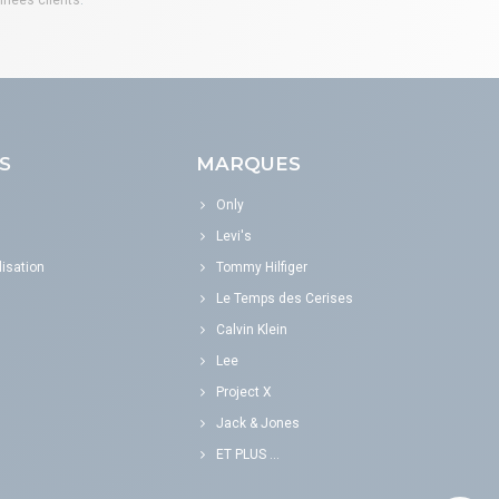
S
MARQUES
Only
Levi's
isation
Tommy Hilfiger
Le Temps des Cerises
Calvin Klein
Lee
Project X
Jack & Jones
ET PLUS ...