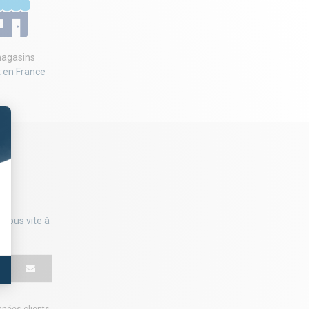
agasins
t en France
-vous vite à
onnées clients
.