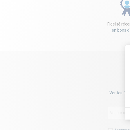
Fidélité ré
en bons d
Ventes flas
J'accepte