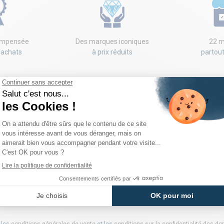
compensée
Des marques iconiques
22 m
'achats
à prix réduits
partou
NEWSLETTER
h, codes promo, nouveaux arrivages... rien ne vous échappera! Inscrivez
notre newsletter pour recevoir votre code!
 les
conditions générales de vente
et les
conditions sur la confidentialité des d