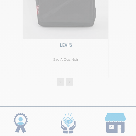
LEVI'S
Sac À Dos Noir