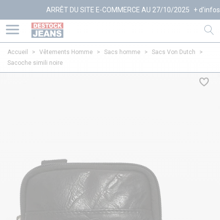
ARRÊT DU SITE E-COMMERCE AU 27/10/2025
+ d'infos
Accueil
>
Vêtements Homme
>
Sacs homme
>
Sacs Von Dutch
>
Sacoche simili noire