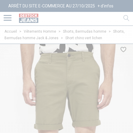
T DU SITE E-COMMERCE AU 27/10/2025
+ d'infos
Accueil
>
Vêtements Homme
>
Shorts, Bermudas homme
>
Shorts,
Bermudas homme Jack & Jones
>
Short chino vert lichen