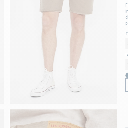
F
i
d
p
T
l