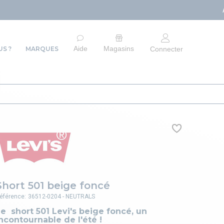
ARRÊT DU SITE E-
Aide
Magasins
S ?
MARQUES
Connecter
Short 501 beige foncé
éférence:
36512-0204 - NEUTRALS
e short 501 Levi's beige foncé, un
ncontournable de l'été !