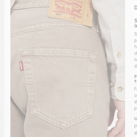
S
i
S
p
f
c
t
d
F
F
c
d
p
U
P
d