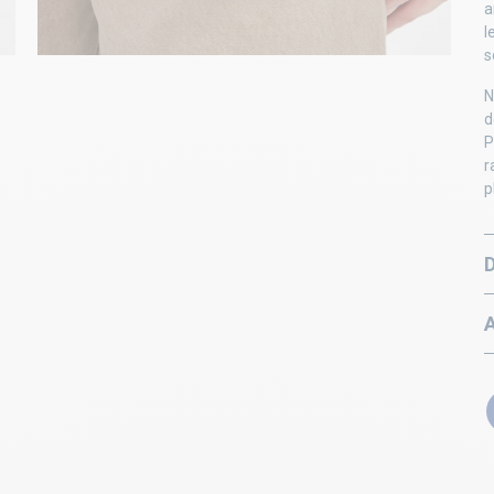
a
l
s
N
d
P
r
p