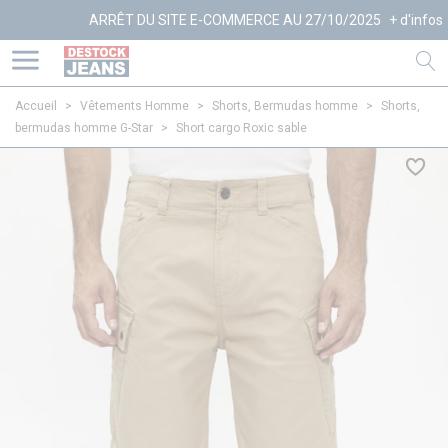
ARRÊT DU SITE E-COMMERCE AU 27/10/2025
+ d'infos
Accueil
>
Vêtements Homme
>
Shorts, Bermudas homme
>
Shorts,
bermudas homme G-Star
>
Short cargo Roxic sable