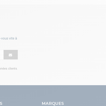
-vous vite à
onnées clients
.
S
MARQUES