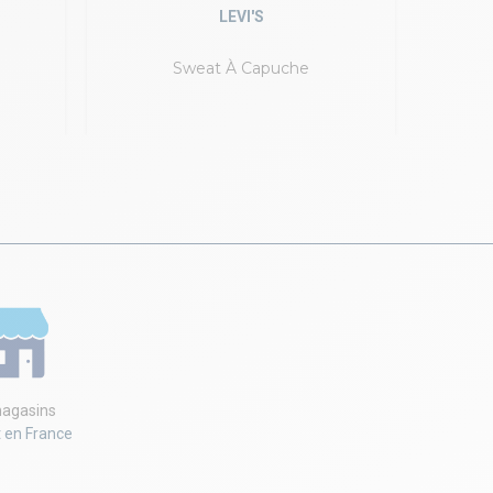
LEVI'S
Sweat À Capuche
Sw
agasins
t en France