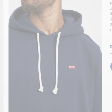
f
c
d
Q
d
s