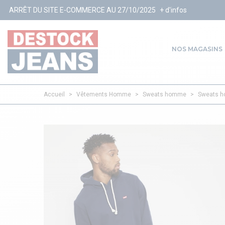
TE E-COMMERCE AU 27/10/2025
+ d'infos
NOS MAGASINS
Accueil
>
Vêtements Homme
>
Sweats homme
>
Sweats h