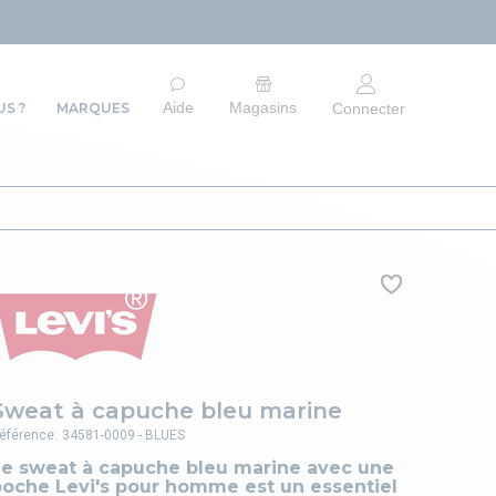
ARRÊT DU SI
Aide
Magasins
S ?
MARQUES
Connecter
Sweat à capuche bleu marine
éférence:
34581-0009 - BLUES
Le sweat à capuche bleu marine avec une
poche Levi's pour homme est un essentiel