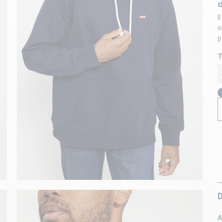
I
s
p
T
A