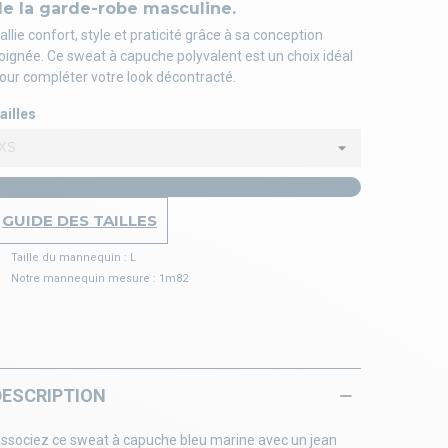
de la garde-robe masculine.
l allie confort, style et praticité grâce à sa conception
oignée. Ce sweat à capuche polyvalent est un choix idéal
our compléter votre look décontracté.
ailles
GUIDE DES TAILLES
Taille du mannequin : L
Notre mannequin mesure : 1m82
DESCRIPTION
ssociez ce sweat à capuche bleu marine avec un jean