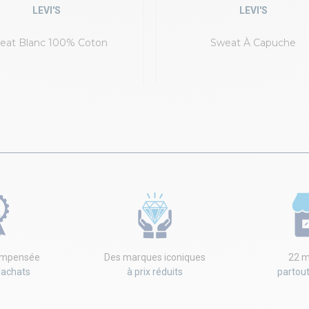
LEVI'S
LEVI'S
eat Blanc 100% Coton
Sweat À Capuche
compensée
Des marques iconiques
22 m
'achats
à prix réduits
partou