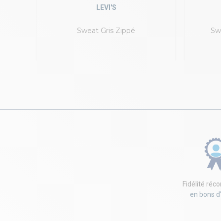
LEVI'S
se
Sweat Gris Zippé
Sw
Fidélité ré
en bons d