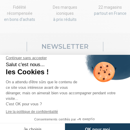
Fidélité
Des marques
22 magasins
récompensée
iconiques
partout en France
en bons d'achats
à prix réduits
NEWSLETTER
Ventes flash, codes promo, nouveaux arrivages... rien ne vous
échappera! Inscrivez-vous vite à notre newsletter pour recevoir
votre code!
J'accepte les
conditions générales de vente
et les
conditions sur la
confidentialité des données clients
.