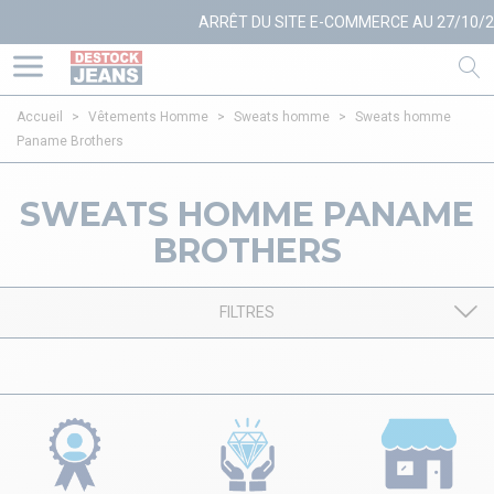
ARRÊT DU SITE E-COMMERCE AU 27/10/20
Accueil
>
Vêtements Homme
>
Sweats homme
>
Sweats homme
Paname Brothers
SWEATS HOMME PANAME
BROTHERS
FILTRES