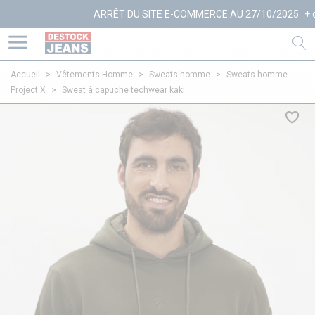
ARRÊT DU SITE E-COMMERCE AU 27/10/2025
+ d'info
Accueil
>
Vêtements Homme
>
Sweats homme
>
Sweats homme
Project X
>
Sweat à capuche techwear kaki