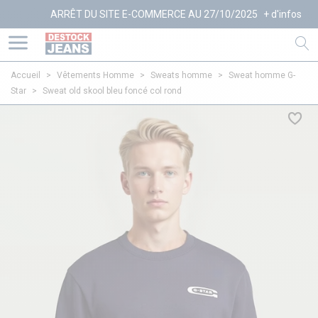
ARRÊT DU SITE E-COMMERCE AU 27/10/2025
+ d'infos
Accueil
>
Vêtements Homme
>
Sweats homme
>
Sweat homme G-
Star
>
Sweat old skool bleu foncé col rond