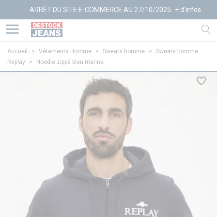
ARRÊT DU SITE E-COMMERCE AU 27/10/2025
+ d'infos
Accueil
>
Vêtements Homme
>
Sweats homme
>
Sweats homme
Replay
>
Hoodie zippé bleu marine