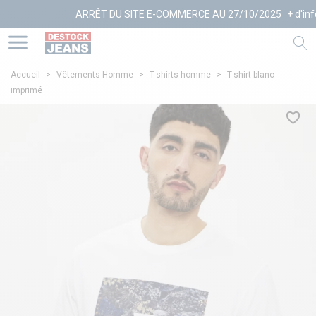
ARRÊT DU SITE E-COMMERCE AU 27/10/2025
+ d'infos
Accueil
>
Vêtements Homme
>
T-shirts homme
>
T-shirt blanc
imprimé