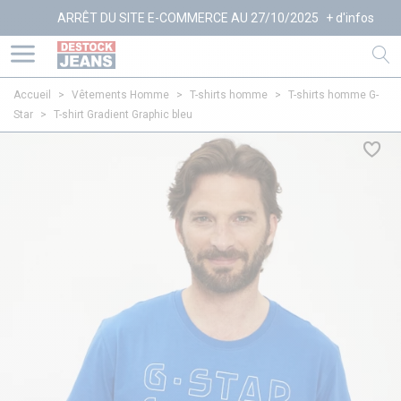
ARRÊT DU SITE E-COMMERCE AU 27/10/2025
+ d'infos
Accueil
>
Vêtements Homme
>
T-shirts homme
>
T-shirts homme G-
Star
>
T-shirt Gradient Graphic bleu