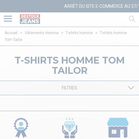
ARRÊT DU SITE E-COMMERCE AU 27/1
Accueil
>
Vêtements Homme
>
T-shirts homme
>
T-shirts homme
Tom Tailor
T-SHIRTS HOMME TOM
TAILOR
FILTRES