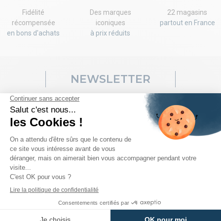
Fidélité
Des marques
22 magasins
récompensée
iconiques
partout en France
en bons d'achats
à prix réduits
NEWSLETTER
Ventes flash, codes promo, nouveaux arrivages... rien ne vous
échappera! Inscrivez-vous vite à notre newsletter pour recevoir
votre code!
J'accepte les
conditions générales de vente
et les
conditions sur la
confidentialité des données clients
.