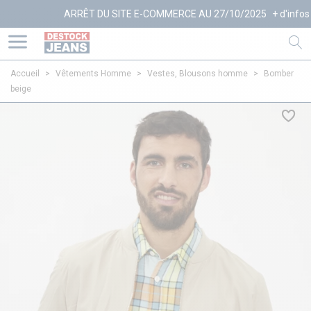
ARRÊT DU SITE E-COMMERCE AU 27/10/2025
+ d'infos
Accueil
>
Vêtements Homme
>
Vestes, Blousons homme
>
Bomber
beige