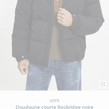
LEVI'S
Doudoune courte Rockridge noire