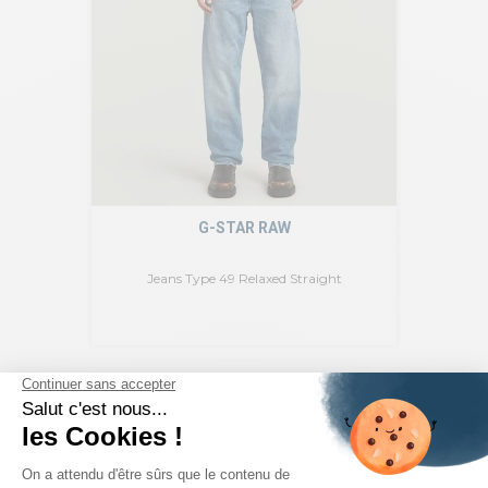
G-STAR RAW
Jeans Type 49 Relaxed Straight