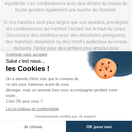
équilibrée. Les combinaisons avec des détails au niveau du
buste ajoutent également une touche de féminité.
Si vos hanches sont plus larges que vos épaules, privilégiez
les combinaisons qui mettent l'accent sur le haut du corps.
Choisissez des modèles avec des décolletés plongeants,
des manches détaillées ou des motifs audacieux au niveau
du buste. Optez pour des jambes plus amples pour
équilibrer votre silhouette.
Avec une silhouette plus droite, créez l'illusion de courbes
en optant pour des combinaisons cintrées à la taille. Les
modèles avec une ceinture ou une découpe à la taille
peuvent donner l'illusion d'une silhouette en sablier. Les
combinaisons à jambes évasées ajoutent du mouvement et
de la forme à votre silhouette.
Si vous avez des courbes voluptueuses, mettez en valeur
votre taille avec des combinaisons qui la soulignent.
Choisissez des modèles avec une ceinture élastique, des
combinaisons moulantes qui épousent vos formes sans être