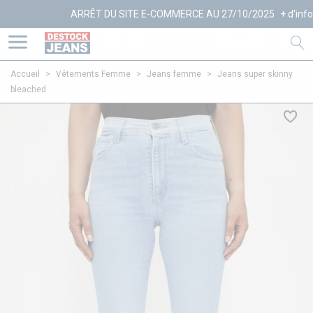
ARRÊT DU SITE E-COMMERCE AU 27/10/2025
+ d'infos
Accueil
>
Vêtements Femme
>
Jeans femme
>
Jeans super skinny
bleached