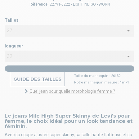
Référence:
22791-0222 - LIGHT INDIGO - WORN
Tailles
longueur
Taille du mannequin : 26L32
GUIDE DES TAILLES
Notre mannequin mesure : 1m71
Quel jean pour quelle morphologie femme ?
Le jeans Mile High Super Skinny de Levi's pour
femme, le choix idéal pour un look tendance et
féminin.
Avec sa coupe ajustée super skinny, sa taille haute flatteuse et sa